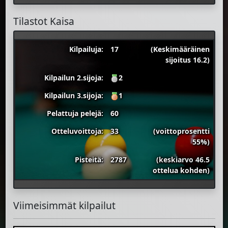
Tilastot Kaisa
Kilpailuja:
17
(Keskimääräinen
sijoitus 16.2)
Kilpailun 2.sijoja:
2
Kilpailun 3.sijoja:
1
Pelattuja pelejä:
60
Otteluvoittoja:
33
(voittoprosentti
55%)
Pisteitä:
2787
(keskiarvo 46.5
ottelua kohden)
Viimeisimmät kilpailut