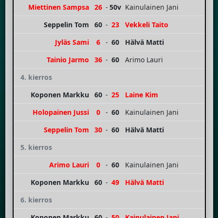
Miettinen Sampsa
26
-
50v
Kainulainen Jani
Seppelin Tom
60
-
23
Vekkeli Taito
Jyläs Sami
6
-
60
Hälvä Matti
Tainio Jarmo
36
-
60
Arimo Lauri
4. kierros
Koponen Markku
60
-
25
Laine Kim
Holopainen Jussi
0
-
60
Kainulainen Jani
Seppelin Tom
30
-
60
Hälvä Matti
5. kierros
Arimo Lauri
0
-
60
Kainulainen Jani
Koponen Markku
60
-
49
Hälvä Matti
6. kierros
Koponen Markku
60
-
50
Kainulainen Jani