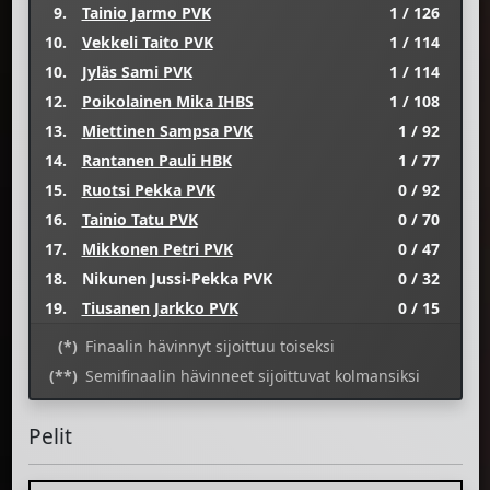
9.
Tainio Jarmo PVK
1 / 126
10.
Vekkeli Taito PVK
1 / 114
10.
Jyläs Sami PVK
1 / 114
12.
Poikolainen Mika IHBS
1 / 108
13.
Miettinen Sampsa PVK
1 / 92
14.
Rantanen Pauli HBK
1 / 77
15.
Ruotsi Pekka PVK
0 / 92
16.
Tainio Tatu PVK
0 / 70
17.
Mikkonen Petri PVK
0 / 47
18.
Nikunen Jussi-Pekka PVK
0 / 32
19.
Tiusanen Jarkko PVK
0 / 15
(*)
Finaalin hävinnyt sijoittuu toiseksi
(**)
Semifinaalin hävinneet sijoittuvat kolmansiksi
Pelit