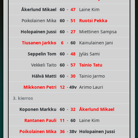
Åkerlund Mikael
60
-
47
Laine Kim
Poikolainen Mika
60
-
51
Ruotsi Pekka
Holopainen Jussi
60
-
27
Miettinen Sampsa
Tiusanen Jarkko
6
-
60
Kainulainen Jani
Seppelin Tom
60
-
48
Jyläs Sami
Vekkeli Taito
60
-
57
Tainio Tatu
Hälvä Matti
60
-
30
Tainio Jarmo
Mikkonen Petri
12
-
49v
Arimo Lauri
3. kierros
Koponen Markku
60
-
32
Åkerlund Mikael
Rantanen Pauli
11
-
60
Laine Kim
Poikolainen Mika
36
-
38v
Holopainen Jussi