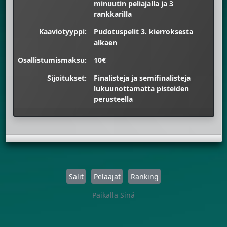
minuutin peliajalla ja 3
rankkarilla
Kaaviotyyppi:
Pudotuspelit 3. kierroksesta
alkaen
Osallistumismaksu:
10€
Sijoitukset:
Finalisteja ja semifinalisteja
lukuunottamatta pisteiden
perusteella
Salit
Pelaajat
Ranking
Paikalla Sinä