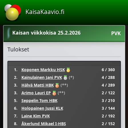
KaisaKaavio.fi
Kaisan viikkokisa 25.2.2026
PVK
Tulokset
1.
Koponen Markku HSK
6 / 360
2.
Kainulainen Jani PVK
(*)
4 / 288
3.
Hälvä Matti HBK
(**)
4 / 289
3.
Arimo Lauri EP
(**)
2 / 122
5.
Seppelin Tom HBK
3 / 210
6.
Holopainen Jussi KLK
3 / 144
7.
Laine Kim PVK
2 / 192
8.
Åkerlund Mikael I-HBS
2 / 152