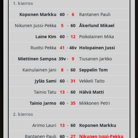
1. kierros
Koponen Markku
60
-
6
Rantanen Pauli
Nikunen Jussi-Pekka
5
-
60
Åkerlund Mikael
Laine Kim
60
-
12
Poikolainen Mika
Ruotsi Pekka
41
-
46v
Holopainen Jussi
Miettinen Sampsa
39v
-
9
Tiusanen Jarkko
Kainulainen Jani
8
-
60
Seppelin Tom
Jyläs Sami
60
-
31
Vekkeli Taito
Tainio Tatu
13
-
60
Hälvä Matti
Tainio Jarmo
60
-
35
Mikkonen Petri
2. kierros
Arimo Lauri
13
-
60
Koponen Markku
Rantanen Pauli
60
-
27
Nikunen Jussi-Pekka