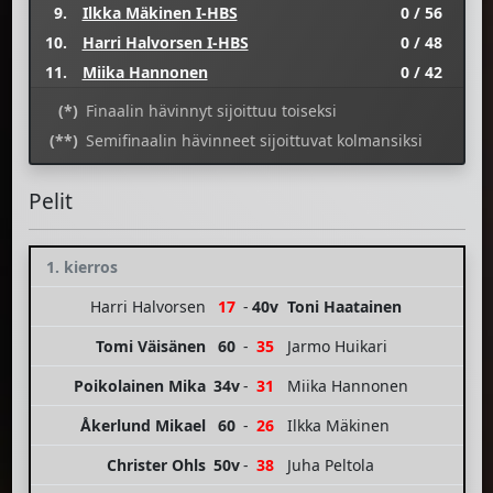
9.
Ilkka Mäkinen I-HBS
0 / 56
10.
Harri Halvorsen I-HBS
0 / 48
11.
Miika Hannonen
0 / 42
(*)
Finaalin hävinnyt sijoittuu toiseksi
(**)
Semifinaalin hävinneet sijoittuvat kolmansiksi
Pelit
1. kierros
Harri Halvorsen
17
-
40v
Toni Haatainen
Tomi Väisänen
60
-
35
Jarmo Huikari
Poikolainen Mika
34v
-
31
Miika Hannonen
Åkerlund Mikael
60
-
26
Ilkka Mäkinen
Christer Ohls
50v
-
38
Juha Peltola