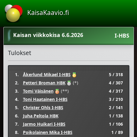
KaisaKaavio.fi
Kaisan viikkokisa 6.6.2026
I-HBS
Tulokset
1.
Åkerlund Mikael I-HBS
5 / 318
2.
Petteri Broman HBK
(*)
4 / 307
3.
Tomi Väisänen
(**)
4 / 317
4.
Toni Haatainen I-HBS
3 / 210
5.
Christer Ohls I-HBS
2 / 141
6.
Juha Peltola HBK
1 / 138
7.
Jarmo Huikari I-HBS
1 / 106
8.
Poikolainen Mika I-HBS
1 / 89