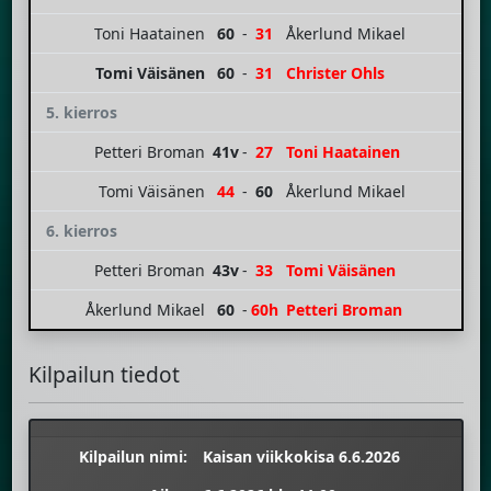
Toni Haatainen
60
-
31
Åkerlund Mikael
Tomi Väisänen
60
-
31
Christer Ohls
5. kierros
Petteri Broman
41v
-
27
Toni Haatainen
Tomi Väisänen
44
-
60
Åkerlund Mikael
6. kierros
Petteri Broman
43v
-
33
Tomi Väisänen
Åkerlund Mikael
60
-
60h
Petteri Broman
Kilpailun tiedot
Kilpailun nimi:
Kaisan viikkokisa 6.6.2026