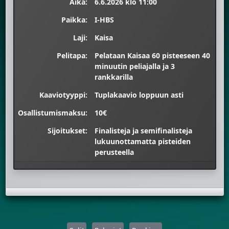
Aika:
6.6.2026 klo 11:00
Paikka:
I-HBS
Laji:
Kaisa
Pelitapa:
Pelataan Kaisaa 60 pisteeseen 40
minuutin peliajalla ja 3
rankkarilla
Kaaviotyyppi:
Tuplakaavio loppuun asti
Osallistumismaksu:
10€
Sijoitukset:
Finalisteja ja semifinalisteja
lukuunottamatta pisteiden
perusteella