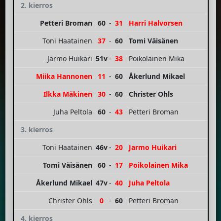
2. kierros
Petteri Broman
60
-
31
Harri Halvorsen
Toni Haatainen
37
-
60
Tomi Väisänen
Jarmo Huikari
51v
-
38
Poikolainen Mika
Miika Hannonen
11
-
60
Åkerlund Mikael
Ilkka Mäkinen
30
-
60
Christer Ohls
Juha Peltola
60
-
43
Petteri Broman
3. kierros
Toni Haatainen
46v
-
20
Jarmo Huikari
Tomi Väisänen
60
-
17
Poikolainen Mika
Åkerlund Mikael
47v
-
40
Juha Peltola
Christer Ohls
0
-
60
Petteri Broman
4. kierros