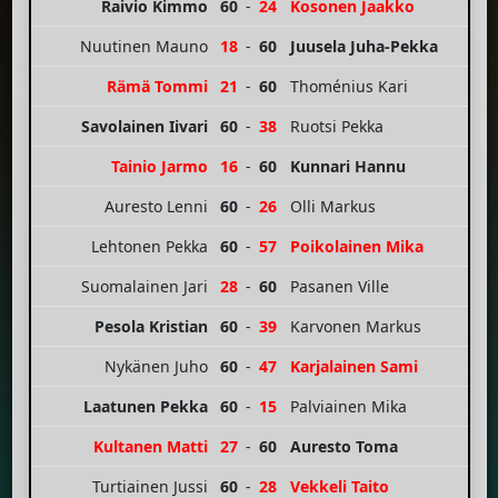
Raivio Kimmo
60
-
24
Kosonen Jaakko
Nuutinen Mauno
18
-
60
Juusela Juha-Pekka
Rämä Tommi
21
-
60
Thoménius Kari
Savolainen Iivari
60
-
38
Ruotsi Pekka
Tainio Jarmo
16
-
60
Kunnari Hannu
Auresto Lenni
60
-
26
Olli Markus
Lehtonen Pekka
60
-
57
Poikolainen Mika
Suomalainen Jari
28
-
60
Pasanen Ville
Pesola Kristian
60
-
39
Karvonen Markus
Nykänen Juho
60
-
47
Karjalainen Sami
Laatunen Pekka
60
-
15
Palviainen Mika
Kultanen Matti
27
-
60
Auresto Toma
Turtiainen Jussi
60
-
28
Vekkeli Taito