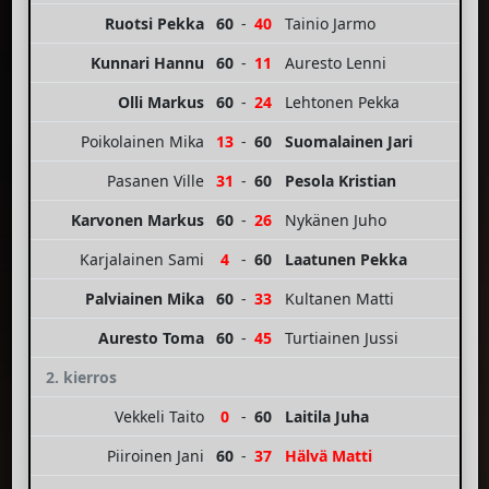
Ruotsi Pekka
60
-
40
Tainio Jarmo
Kunnari Hannu
60
-
11
Auresto Lenni
Olli Markus
60
-
24
Lehtonen Pekka
Poikolainen Mika
13
-
60
Suomalainen Jari
Pasanen Ville
31
-
60
Pesola Kristian
Karvonen Markus
60
-
26
Nykänen Juho
Karjalainen Sami
4
-
60
Laatunen Pekka
Palviainen Mika
60
-
33
Kultanen Matti
Auresto Toma
60
-
45
Turtiainen Jussi
2. kierros
Vekkeli Taito
0
-
60
Laitila Juha
Piiroinen Jani
60
-
37
Hälvä Matti