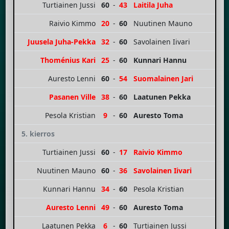
Turtiainen Jussi
60
-
43
Laitila Juha
Raivio Kimmo
20
-
60
Nuutinen Mauno
Juusela Juha-Pekka
32
-
60
Savolainen Iivari
Thoménius Kari
25
-
60
Kunnari Hannu
Auresto Lenni
60
-
54
Suomalainen Jari
Pasanen Ville
38
-
60
Laatunen Pekka
Pesola Kristian
9
-
60
Auresto Toma
5. kierros
Turtiainen Jussi
60
-
17
Raivio Kimmo
Nuutinen Mauno
60
-
36
Savolainen Iivari
Kunnari Hannu
34
-
60
Pesola Kristian
Auresto Lenni
49
-
60
Auresto Toma
Laatunen Pekka
6
-
60
Turtiainen Jussi