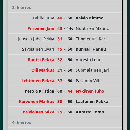
3. kierros
Laitila Juha
40
-
60
Raivio Kimmo
Piiroinen Jani
43
-
44v
Nuutinen Mauno
Juusela Juha-Pekka
51
-
60
Thoménius Kari
Savolainen Iivari
15
-
60
Kunnari Hannu
Ruotsi Pekka
52
-
60
Auresto Lenni
Olli Markus
21
-
60
Suomalainen Jari
Lehtonen Pekka
37
-
60
Pasanen Ville
Pesola Kristian
60
-
44
Nykänen Juho
Karvonen Markus
38
-
60
Laatunen Pekka
Palviainen Mika
15
-
60
Auresto Toma
4. kierros