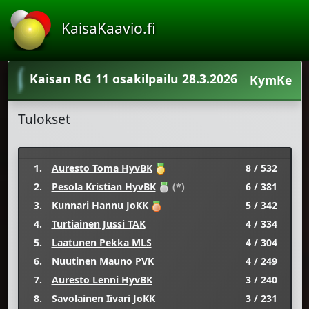
KaisaKaavio.fi
Kaisan RG 11 osakilpailu 28.3.2026
KymKe
Tulokset
1.
Auresto Toma HyvBK
8 / 532
2.
Pesola Kristian HyvBK
(*)
6 / 381
3.
Kunnari Hannu JoKK
5 / 342
4.
Turtiainen Jussi TAK
4 / 334
5.
Laatunen Pekka MLS
4 / 304
6.
Nuutinen Mauno PVK
4 / 249
7.
Auresto Lenni HyvBK
3 / 240
8.
Savolainen Iivari JoKK
3 / 231