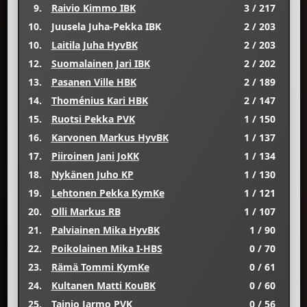
9.
Raivio Kimmo IBK
3 / 217
10.
Juusela Juha-Pekka IBK
2 / 203
10.
Laitila Juha HyvBK
2 / 203
12.
Suomalainen Jari IBK
2 / 202
13.
Pasanen Ville HBK
2 / 189
14.
Thoménius Kari HBK
2 / 147
15.
Ruotsi Pekka PVK
1 / 150
16.
Karvonen Markus HyvBK
1 / 137
17.
Piiroinen Jani JoKK
1 / 134
18.
Nykänen Juho KP
1 / 130
19.
Lehtonen Pekka KymKe
1 / 121
20.
Olli Markus RB
1 / 107
21.
Palviainen Mika HyvBK
1 / 90
22.
Poikolainen Mika I-HBS
0 / 70
23.
Rämä Tommi KymKe
0 / 61
24.
Kultanen Matti KouBK
0 / 60
25.
Tainio Jarmo PVK
0 / 56