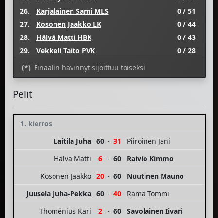
26.
Karjalainen Sami MLS
0 / 51
27.
Kosonen Jaakko LK
0 / 44
28.
Hälvä Matti HBK
0 / 43
29.
Vekkeli Taito PVK
0 / 28
(*)
Finaalin hävinnyt sijoittuu toiseksi
Pelit
1. kierros
Laitila Juha
60
-
31
Piiroinen Jani
Hälvä Matti
6
-
60
Raivio Kimmo
Kosonen Jaakko
20
-
60
Nuutinen Mauno
Juusela Juha-Pekka
60
-
40
Rämä Tommi
Thoménius Kari
2
-
60
Savolainen Iivari