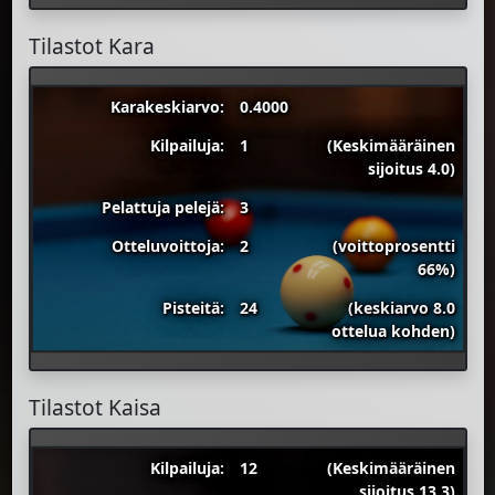
Tilastot Kara
Karakeskiarvo:
0.4000
Kilpailuja:
1
(Keskimääräinen
sijoitus 4.0)
Pelattuja pelejä:
3
Otteluvoittoja:
2
(voittoprosentti
66%)
Pisteitä:
24
(keskiarvo 8.0
ottelua kohden)
Tilastot Kaisa
Kilpailuja:
12
(Keskimääräinen
sijoitus 13.3)