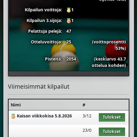
Kilpailun voittoja:
1
Kilpailun 3.sijoja:
1
Pelattuja pelejä:
47
Otteluvoittoja:
25
(voittoprosentti
53%)
Pisteitä:
2054
(keskiarvo 43.7
ottelua kohden)
Viimeisimmät kilpailut
Nimi
#
Kaisan viikkokisa 5.8.2026
3/12
Tulokset
23/0
Tulokset