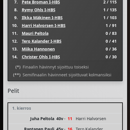
7.
Pete Broman I-HBS
2 / 115
8.
Rymy Ohls I-HBS
1 / 135
9.
Ilkka Mäkinen I-HBS
1 / 103
10.
Harri Halvorsen I-HBS
1 / 91
11.
Mauri Peltola
0 / 83
12.
Tero Kalander I-HBS
0 / 41
13.
Miika Hannonen
0 / 36
14.
Christer Ohls I-HBS
0 / 30
(*)
Finaalin hävinnyt sijoittuu toiseksi
(**)
Semifinaalin hävinneet sijoittuvat kolmansiksi
Pelit
1. kierros
Juha Peltola
40v
-
11
Harri Halvorsen
Rantanen Pauli
45v
-
16
Tero Kalander