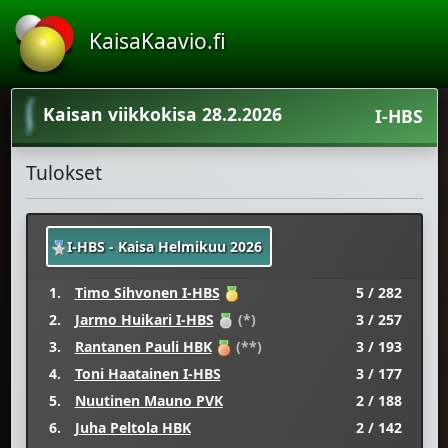
KaisaKaavio.fi
Kaisan viikkokisa 28.2.2026
I-HBS
Tulokset
I-HBS - Kaisa Helmikuu 2026
1.
Timo Sihvonen I-HBS
5 / 282
2.
Jarmo Huikari I-HBS
(*)
3 / 257
3.
Rantanen Pauli HBK
(**)
3 / 193
4.
Toni Haatainen I-HBS
3 / 177
5.
Nuutinen Mauno PVK
2 / 188
6.
Juha Peltola HBK
2 / 142