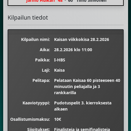
Jarmo Huikari
48
-
60
Timo Sihvonen
Kilpailun tiedot
Kilpailun nimi:
Kaisan viikkokisa 28.2.2026
Aika:
28.2.2026 klo 11:00
Paikka:
I-HBS
Laji:
Kaisa
Pelitapa:
Pelataan Kaisaa 60 pisteeseen 40
minuutin peliajalla ja 3
rankkarilla
Kaaviotyyppi:
Pudotuspelit 3. kierroksesta
alkaen
Osallistumismaksu:
10€
Sijoitukset:
Finalisteja ja semifinalisteja