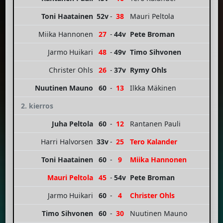
Toni Haatainen
52v
-
38
Mauri Peltola
Miika Hannonen
27
-
44v
Pete Broman
Jarmo Huikari
48
-
49v
Timo Sihvonen
Christer Ohls
26
-
37v
Rymy Ohls
Nuutinen Mauno
60
-
13
Ilkka Mäkinen
2. kierros
Juha Peltola
60
-
12
Rantanen Pauli
Harri Halvorsen
33v
-
25
Tero Kalander
Toni Haatainen
60
-
9
Miika Hannonen
Mauri Peltola
45
-
54v
Pete Broman
Jarmo Huikari
60
-
4
Christer Ohls
Timo Sihvonen
60
-
30
Nuutinen Mauno