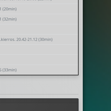
1 (20min)
1 (32min)
4.kierros. 20.42-21.12 (30min)
5 (33min)