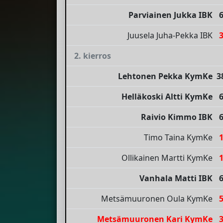
Parviainen Jukka IBK
Juusela Juha-Pekka IBK
2. kierros
Lehtonen Pekka KymKe
3
Helläkoski Altti KymKe
Raivio Kimmo IBK
Timo Taina KymKe
Ollikainen Martti KymKe
Vanhala Matti IBK
Metsämuuronen Oula KymKe
Metsämuuronen Kari KymKe