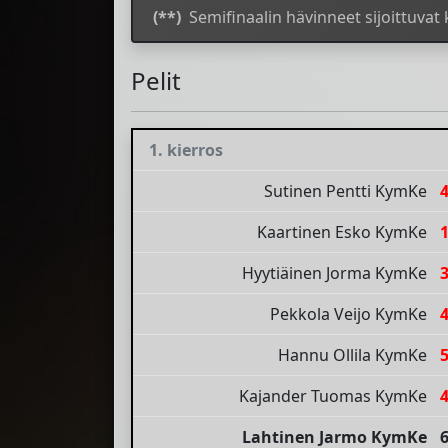
(**)
Semifinaalin hävinneet sijoittuvat
Pelit
1. kierros
Sutinen Pentti KymKe
Kaartinen Esko KymKe
Hyytiäinen Jorma KymKe
Pekkola Veijo KymKe
Hannu Ollila KymKe
Kajander Tuomas KymKe
Lahtinen Jarmo KymKe