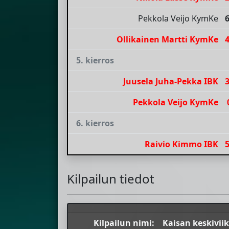
Pekkola Veijo KymKe
Ollikainen Martti KymKe
5. kierros
Juusela Juha-Pekka IBK
Pekkola Veijo KymKe
6. kierros
Raivio Kimmo IBK
Kilpailun tiedot
Kilpailun nimi:
Kaisan keskiviik