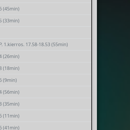
6 (45min)
5 (33min)
. 1.kierros. 17.58-18.53 (55min)
4 (26min)
8 (18min)
6 (9min)
4 (56min)
3 (35min)
6 (11min)
6 (41min)