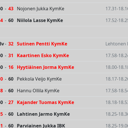
60
-
43
Nojonen Jukka KymKe
17.31-18.1
34
-
60
Niilola Lasse KymKe
17.52-18.2
8v
-
32
Sutinen Pentti KymKe
Lehtonen P
60
-
31
Kaartinen Esko KymKe
17.58-18.2
60
-
16
Hyytiäinen Jorma KymKe
18.00-18.1
10
-
60
Pekkola Veijo KymKe
18.17-18.2
18
-
60
Hannu Ollila KymKe
17.58-18.5
60
-
27
Kajander Tuomas KymKe
18.18-18.5
55
-
60
Lahtinen Jarmo KymKe
18.25-18.3
31
-
60
Parviainen Jukka IBK
18.25-19.0