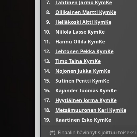
7.
Lahtinen Jarmo KymKe
8.
Ollikainen Martti KymKe
9.
Helläkoski Altti KymKe
10.
Niilola Lasse KymKe
11.
Hannu Ollila KymKe
12.
Lehtonen Pekka KymKe
13.
Timo Taina KymKe
14.
Nojonen Jukka KymKe
15.
Sutinen Pentti KymKe
16.
Kajander Tuomas KymKe
17.
Hyytiäinen Jorma KymKe
18.
Metsämuuronen Kari KymKe
19.
Kaartinen Esko KymKe
(*)
Finaalin hävinnyt sijoittuu toiseksi