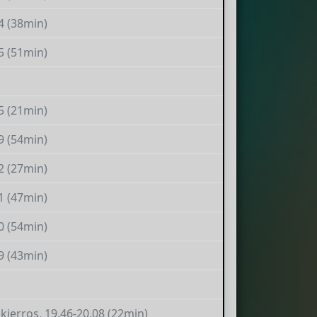
4 (38min)
5 (51min)
5 (21min)
9 (54min)
2 (27min)
1 (47min)
0 (54min)
9 (43min)
3.kierros. 19.46-20.08 (22min)