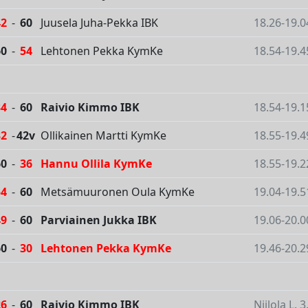
42
-
60
Juusela Juha-Pekka IBK
18.26-19.0
60
-
54
Lehtonen Pekka KymKe
18.54-19.4
34
-
60
Raivio Kimmo IBK
18.54-19.1
32
-
42v
Ollikainen Martti KymKe
18.55-19.4
60
-
36
Hannu Ollila KymKe
18.55-19.2
54
-
60
Metsämuuronen Oula KymKe
19.04-19.5
49
-
60
Parviainen Jukka IBK
19.06-20.0
60
-
30
Lehtonen Pekka KymKe
19.46-20.2
26
-
60
Raivio Kimmo IBK
Niilola L. 