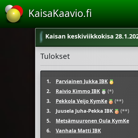
KaisaKaavio.fi
Kaisan keskiviikkokisa 28.1.20
Tulokset
1.
Parviainen Jukka IBK
2.
Raivio Kimmo IBK
(*)
3.
Pekkola Veijo KymKe
(**)
3.
Juusela Juha-Pekka IBK
(**)
5.
Metsämuuronen Oula KymKe
6.
Vanhala Matti IBK