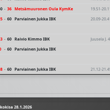
60
-
36
Metsämuuronen Oula KymKe
19.51-20.1
45
-
60
Parviainen Jukka IBK
20.09-20.4
33
-
60
Raivio Kimmo IBK
Juusela J. 
0
-
60
Parviainen Jukka IBK
58
-
60
Parviainen Jukka IBK
21.12-21.4
kokisa 28.1.2026