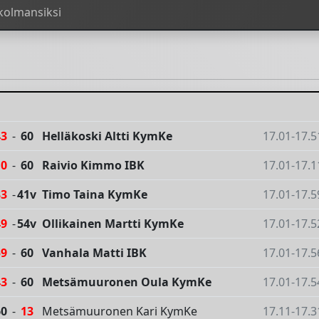
 kolmansiksi
43
-
60
Helläkoski Altti KymKe
17.01-17.5
10
-
60
Raivio Kimmo IBK
17.01-17.1
33
-
41v
Timo Taina KymKe
17.01-17.5
49
-
54v
Ollikainen Martti KymKe
17.01-17.5
59
-
60
Vanhala Matti IBK
17.01-17.5
43
-
60
Metsämuuronen Oula KymKe
17.01-17.5
60
-
13
Metsämuuronen Kari KymKe
17.11-17.3