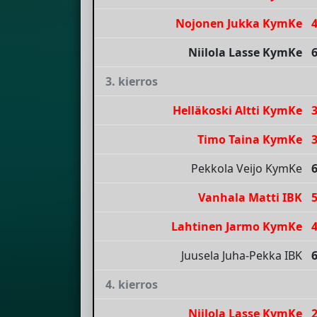
Nojonen Jukka KymKe
Niilola Lasse KymKe
3. kierros
Helläkoski Altti KymKe
Timo Taina KymKe
Pekkola Veijo KymKe
Vanhala Matti IBK
Lahtinen Jarmo KymKe
Juusela Juha-Pekka IBK
4. kierros
Niilola Lasse KymKe