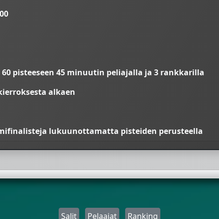
:00
60 pisteeseen 45 minuutin peliajalla ja 3 rankkarilla
kierroksesta alkaen
emifinalisteja lukuunottamatta pisteiden perusteella
Salit
Pelaajat
Ranking