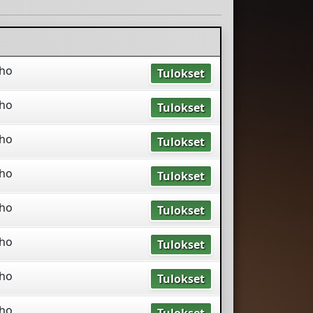
rho
Tulokset
rho
Tulokset
rho
Tulokset
rho
Tulokset
rho
Tulokset
rho
Tulokset
rho
Tulokset
rho