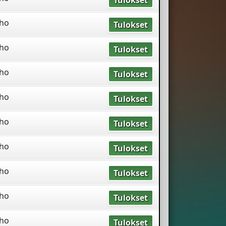
Tulokset
rho
Tulokset
rho
Tulokset
rho
Tulokset
rho
Tulokset
rho
Tulokset
rho
Tulokset
rho
Tulokset
rho
Tulokset
rho
Tulokset