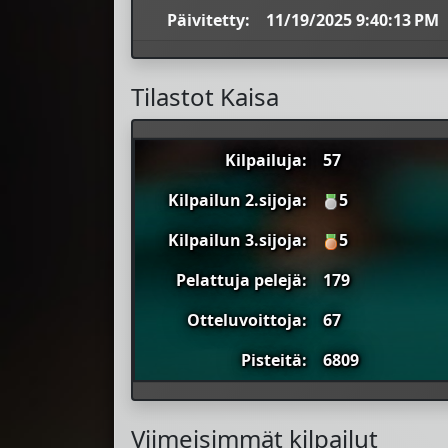
Päivitetty:
11/19/2025 9:40:13 PM
Tilastot Kaisa
Kilpailuja:
57
Kilpailun 2.sijoja:
5
Kilpailun 3.sijoja:
5
Pelattuja pelejä:
179
Otteluvoittoja:
67
Pisteitä:
6809
Viimeisimmät kilpailut