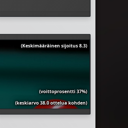
(Keskimääräinen sijoitus 8.3)
(voittoprosentti 37%)
(keskiarvo 38.0 ottelua kohden)