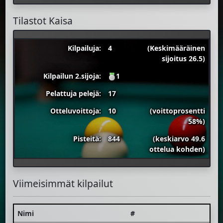
Tilastot Kaisa
Kilpailuja:
4
(Keskimääräinen
sijoitus 26.5)
Kilpailun 2.sijoja:
1
Pelattuja pelejä:
17
Otteluvoittoja:
10
(voittoprosentti
58%)
Pisteitä:
844
(keskiarvo 49.6
ottelua kohden)
Viimeisimmät kilpailut
Nimi
#