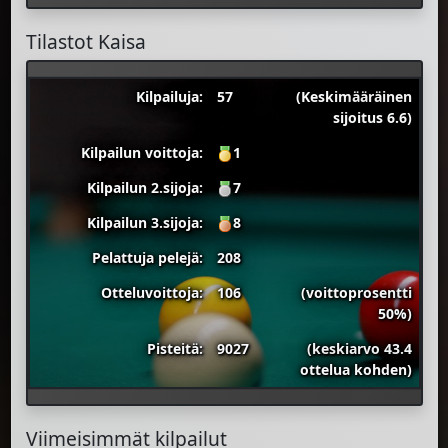
Tilastot Kaisa
Kilpailuja:
57
(Keskimääräinen
sijoitus 6.6)
Kilpailun voittoja:
1
Kilpailun 2.sijoja:
7
Kilpailun 3.sijoja:
8
Pelattuja pelejä:
208
Otteluvoittoja:
106
(voittoprosentti
50%)
Pisteitä:
9027
(keskiarvo 43.4
ottelua kohden)
Viimeisimmät kilpailut