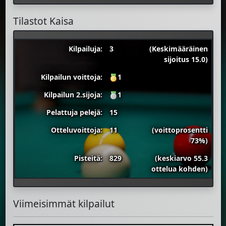
Tilastot Kaisa
Kilpailuja:
3
(Keskimääräinen
sijoitus 15.0)
Kilpailun voittoja:
1
Kilpailun 2.sijoja:
1
Pelattuja pelejä:
15
Otteluvoittoja:
11
(voittoprosentti
73%)
Pisteitä:
829
(keskiarvo 55.3
ottelua kohden)
Viimeisimmät kilpailut