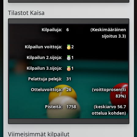
Tilastot Kaisa
Kilpailuja:
6
(Keskimääräinen
sijoitus 3.3)
Kilpailun voittoja:
2
Kilpailun 2.sijoja:
1
Kilpailun 3.sijoja:
1
Pelattuja pelejä:
31
Otteluvoittoja:
26
(voittoprosentti
83%)
Pisteitä:
1758
(keskiarvo 56.7
ottelua kohden)
Viimeisimmät kilpailut