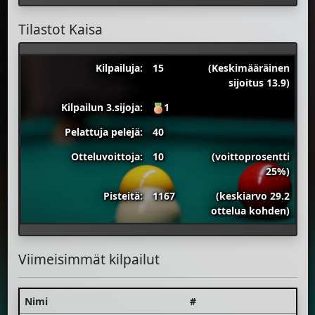
Tilastot Kaisa
Kilpailuja:
15
(Keskimääräinen
sijoitus 13.9)
Kilpailun 3.sijoja:
1
Pelattuja pelejä:
40
Otteluvoittoja:
10
(voittoprosentti
25%)
Pisteitä:
1167
(keskiarvo 29.2
ottelua kohden)
Viimeisimmät kilpailut
Nimi
#