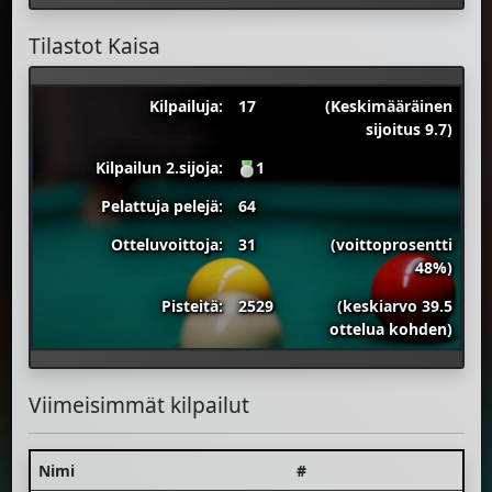
Tilastot Kaisa
Kilpailuja:
17
(Keskimääräinen
sijoitus 9.7)
Kilpailun 2.sijoja:
1
Pelattuja pelejä:
64
Otteluvoittoja:
31
(voittoprosentti
48%)
Pisteitä:
2529
(keskiarvo 39.5
ottelua kohden)
Viimeisimmät kilpailut
Nimi
#