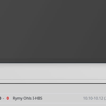
0
-
0
Rymy Ohls I-HBS
10.10-10.12 