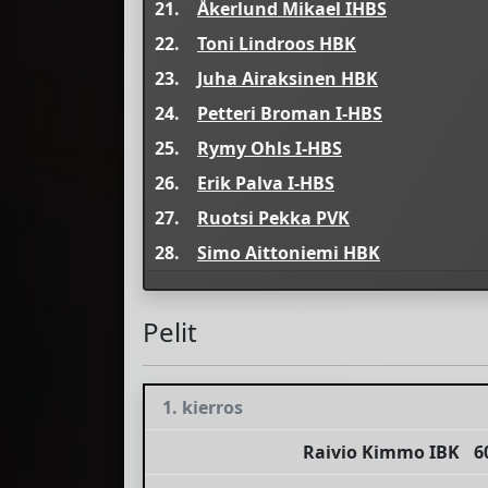
21.
Åkerlund Mikael IHBS
22.
Toni Lindroos HBK
23.
Juha Airaksinen HBK
24.
Petteri Broman I-HBS
25.
Rymy Ohls I-HBS
26.
Erik Palva I-HBS
27.
Ruotsi Pekka PVK
28.
Simo Aittoniemi HBK
Pelit
1. kierros
Raivio Kimmo IBK
6