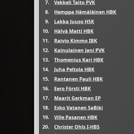
7.
Vekkeli Taito PVK
8.
Hemppa Hämäläinen HBK
9.
Lakka Juuso HSK
10.
Hälvä Matti HBK
11.
Raivio Kimmo IBK
12.
Kainulainen Jani PVK
13.
Thomenius Kari HBK
14.
Juha Peltola HBK
15.
Rantanen Pauli HBK
16.
Eero Försti HBK
17.
Maarit Gerkman EP
18.
Esko Vatanen SaBiki
19.
Ville Pasanen HBK
20.
Christer Ohls I-HBS