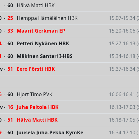
-
60
Hälvä Matti HBK
0
-
25
Hemppa Hämäläinen HBK
15.07-15.34 
0
-
33
Maarit Gerkman EP
15.20-16.06 
4
-
60
Petteri Nykänen HBK
15.27-16.13 
1
-
60
Mäkinen Santeri I-HBS
15.34-16.18 
v
-
51
Eero Försti HBK
15.37-16.34 
6
-
60
Hjort Timo PVK
16.06-16.41 
v
-
16
Juha Peltola HBK
16.13-17.03 
0
-
51
Hälvä Matti HBK
16.18-17.05 
9
-
60
Juusela Juha-Pekka KymKe
16.34-17.10 