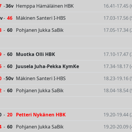
7
-
36v
Hemppa Hämäläinen HBK
16.41-17.45 
v
-
46
Mäkinen Santeri I-HBS
17.03-17.56 
3
-
60
Pohjanen Jukka SaBik
17.05-17.34 
9
-
60
Muotka Olli HBK
17.10-17.47 
6
-
60
Juusela Juha-Pekka KymKe
17.34-18.17 
0
-
50v
Mäkinen Santeri I-HBS
18.23-19.16 
2
-
60
Pohjanen Jukka SaBik
18.04-18.54 
0
-
20
Petteri Nykänen HBK
19.20-19.44 
4
-
60
Pohjanen Jukka SaBik
19.20-20.09 