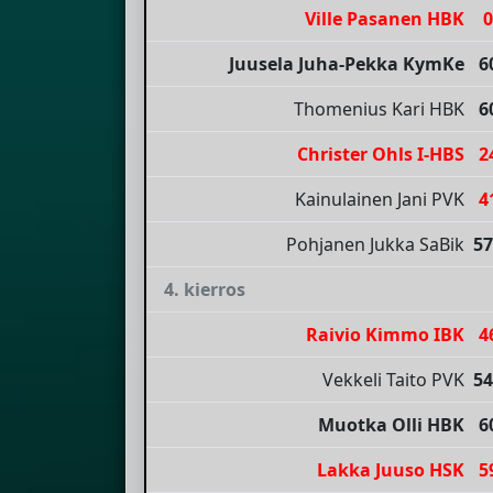
Ville Pasanen HBK
0
Juusela Juha-Pekka KymKe
6
Thomenius Kari HBK
6
Christer Ohls I-HBS
2
Kainulainen Jani PVK
4
Pohjanen Jukka SaBik
57
4. kierros
Raivio Kimmo IBK
4
Vekkeli Taito PVK
54
Muotka Olli HBK
6
Lakka Juuso HSK
5