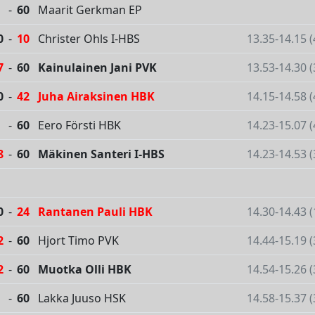
-
60
Maarit Gerkman EP
0
-
10
Christer Ohls I-HBS
13.35-14.15 
7
-
60
Kainulainen Jani PVK
13.53-14.30 
0
-
42
Juha Airaksinen HBK
14.15-14.58 
-
60
Eero Försti HBK
14.23-15.07 
8
-
60
Mäkinen Santeri I-HBS
14.23-14.53 
0
-
24
Rantanen Pauli HBK
14.30-14.43 
2
-
60
Hjort Timo PVK
14.44-15.19 
2
-
60
Muotka Olli HBK
14.54-15.26 
-
60
Lakka Juuso HSK
14.58-15.37 