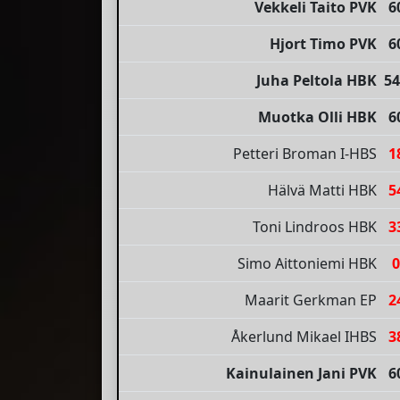
Vekkeli Taito PVK
6
Hjort Timo PVK
6
Juha Peltola HBK
54
Muotka Olli HBK
6
Petteri Broman I-HBS
1
Hälvä Matti HBK
5
Toni Lindroos HBK
3
Simo Aittoniemi HBK
0
Maarit Gerkman EP
2
Åkerlund Mikael IHBS
3
Kainulainen Jani PVK
6