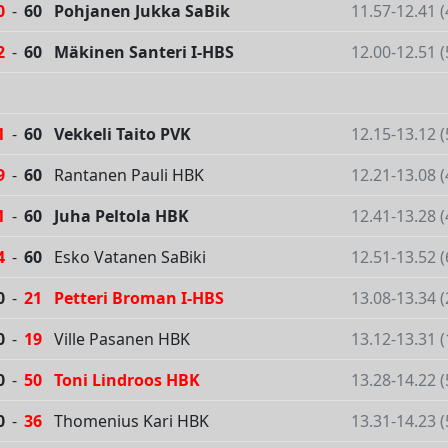
0
-
60
Pohjanen Jukka SaBik
11.57-12.41 
2
-
60
Mäkinen Santeri I-HBS
12.00-12.51 
1
-
60
Vekkeli Taito PVK
12.15-13.12 
9
-
60
Rantanen Pauli HBK
12.21-13.08 
1
-
60
Juha Peltola HBK
12.41-13.28 
4
-
60
Esko Vatanen SaBiki
12.51-13.52 
0
-
21
Petteri Broman I-HBS
13.08-13.34 
0
-
19
Ville Pasanen HBK
13.12-13.31 
0
-
50
Toni Lindroos HBK
13.28-14.22 
0
-
36
Thomenius Kari HBK
13.31-14.23 