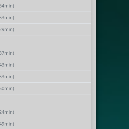
(64min)
(53min)
(29min)
(37min)
(43min)
(53min)
(50min)
(24min)
(49min)