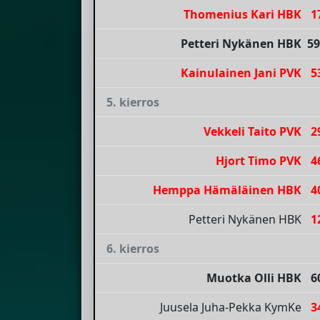
Thomenius Kari HBK
1
Petteri Nykänen HBK
59
Kainulainen Jani PVK
5
5. kierros
Vekkeli Taito PVK
2
Hjort Timo PVK
4
Hemppa Hämäläinen HBK
4
Petteri Nykänen HBK
1
6. kierros
Muotka Olli HBK
6
Juusela Juha-Pekka KymKe
3