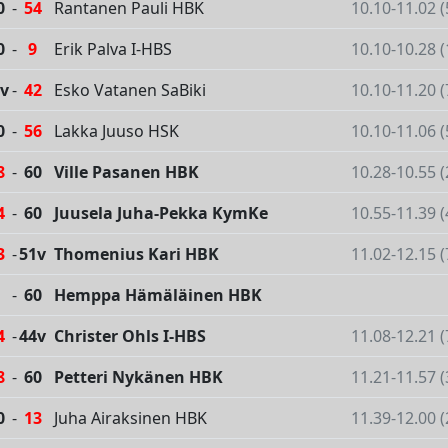
0
-
54
Rantanen Pauli HBK
10.10-11.02 
0
-
9
Erik Palva I-HBS
10.10-10.28 
v
-
42
Esko Vatanen SaBiki
10.10-11.20 
0
-
56
Lakka Juuso HSK
10.10-11.06 
8
-
60
Ville Pasanen HBK
10.28-10.55 
4
-
60
Juusela Juha-Pekka KymKe
10.55-11.39 
3
-
51v
Thomenius Kari HBK
11.02-12.15 
-
60
Hemppa Hämäläinen HBK
4
-
44v
Christer Ohls I-HBS
11.08-12.21 
8
-
60
Petteri Nykänen HBK
11.21-11.57 
0
-
13
Juha Airaksinen HBK
11.39-12.00 