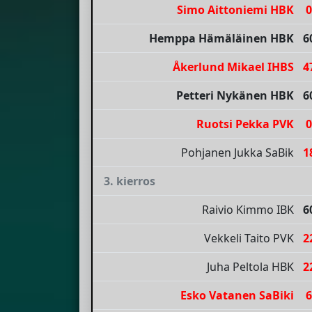
Simo Aittoniemi HBK
0
Hemppa Hämäläinen HBK
6
Åkerlund Mikael IHBS
4
Petteri Nykänen HBK
6
Ruotsi Pekka PVK
0
Pohjanen Jukka SaBik
1
3. kierros
Raivio Kimmo IBK
6
Vekkeli Taito PVK
2
Juha Peltola HBK
2
Esko Vatanen SaBiki
6