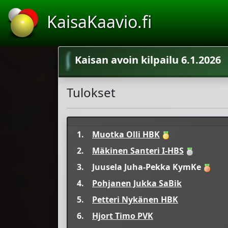
KaisaKaavio.fi
Kaisan avoin kilpailu 6.1.2026
Tulokset
1.
Muotka Olli HBK
2.
Mäkinen Santeri I-HBS
3.
Juusela Juha-Pekka KymKe
4.
Pohjanen Jukka SaBik
5.
Petteri Nykänen HBK
6.
Hjort Timo PVK