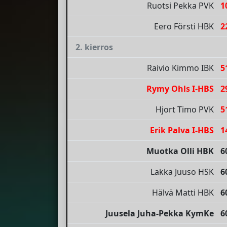
Ruotsi Pekka PVK
1
Eero Försti HBK
2
2. kierros
Raivio Kimmo IBK
5
Rymy Ohls I-HBS
2
Hjort Timo PVK
5
Erik Palva I-HBS
1
Muotka Olli HBK
6
Lakka Juuso HSK
6
Hälvä Matti HBK
6
Juusela Juha-Pekka KymKe
6