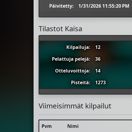
Päivitetty:
1/31/2026 11:55:20 PM
Tilastot Kaisa
Kilpailuja:
12
Pelattuja pelejä:
36
Otteluvoittoja:
14
Pisteitä:
1273
Viimeisimmät kilpailut
Pvm
Nimi