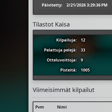
Päivitetty:
2/21/2026 3:29:36 PM
Tilastot Kaisa
Kilpailuja:
12
Pelattuja pelejä:
33
Otteluvoittoja:
9
Pisteitä:
1005
Viimeisimmät kilpailut
Pvm
Nimi