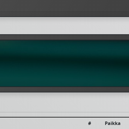
#
Paikka