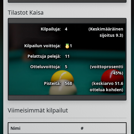
Tilastot Kaisa
Kilpailuja:
4
(Keskimääräinen
sijoitus 9.3)
Kilpailun voittoja:
1
Pelattuja pelejä:
11
Otteluvoittoja:
5
(voittoprosentti
45%)
Pisteitä:
568
(keskiarvo 51.6
ottelua kohden)
Viimeisimmät kilpailut
Nimi
#