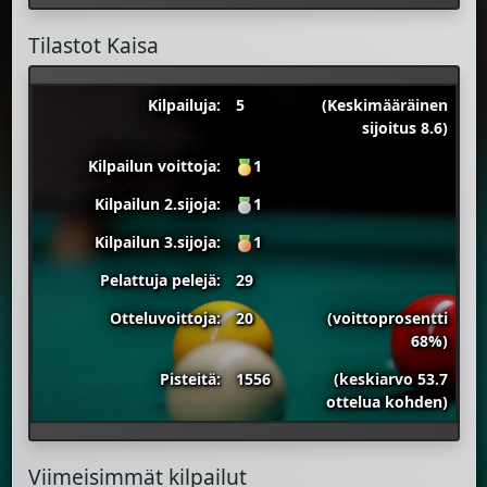
Tilastot Kaisa
Kilpailuja:
5
(Keskimääräinen
sijoitus 8.6)
Kilpailun voittoja:
1
Kilpailun 2.sijoja:
1
Kilpailun 3.sijoja:
1
Pelattuja pelejä:
29
Otteluvoittoja:
20
(voittoprosentti
68%)
Pisteitä:
1556
(keskiarvo 53.7
ottelua kohden)
Viimeisimmät kilpailut