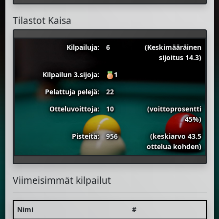
Tilastot Kaisa
Kilpailuja:
6
(Keskimääräinen
sijoitus 14.3)
Kilpailun 3.sijoja:
1
Pelattuja pelejä:
22
Otteluvoittoja:
10
(voittoprosentti
45%)
Pisteitä:
956
(keskiarvo 43.5
ottelua kohden)
Viimeisimmät kilpailut
Nimi
#