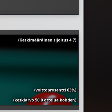
(Keskimääräinen sijoitus 4.7)
(voittoprosentti 63%)
(keskiarvo 50.0 ottelua kohden)