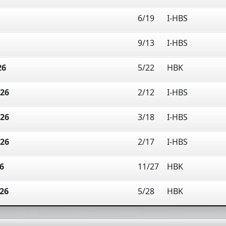
6/19
I-HBS
9/13
I-HBS
26
5/22
HBK
026
2/12
I-HBS
026
3/18
I-HBS
026
2/17
I-HBS
6
11/27
HBK
026
5/28
HBK