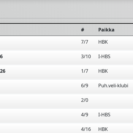
#
Paikka
7/7
HBK
26
3/10
I-HBS
026
1/7
HBK
6/9
Puh.veli-klubi
2/0
4/9
I-HBS
4/16
HBK