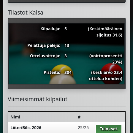
Tilastot Kaisa
Kilpailuja:
5
(Keskimääräinen
sijoitus 31.6)
Pelattuja pelejä:
13
Otteluvoittoja:
3
(voittoprosentti
23%)
Pisteitä:
304
(keskiarvo 23.4
ottelua kohden)
Viimeisimmät kilpailut
Nimi
#
LiiteriBilis 2026
25/25
Tulokset