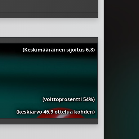
(Keskimääräinen sijoitus 6.8)
(voittoprosentti 54%)
(keskiarvo 46.9 ottelua kohden)