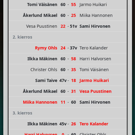
Tomi Väisänen
60
-
55
Jarmo Huikari
Åkerlund Mikael
60
-
25
Miika Hannonen
Vesa Puustinen
22
-
51v
Sami Hirvonen
2. kierros
Rymy Ohls
24
-
37v
Tero Kalander
Ilkka Mäkinen
60
-
58
Harri Halvorsen
Christer Ohls
60
-
35
Tomi Väisänen
Sami Taive
47v
-
18
Jarmo Huikari
Åkerlund Mikael
60
-
31
Vesa Puustinen
Miika Hannonen
11
-
60
Sami Hirvonen
3. kierros
Ilkka Mäkinen
45v
-
26
Tero Kalander
Harri Halvorsen
0
-
60
Christer Ohls