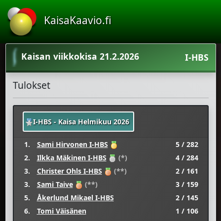
KaisaKaavio.fi
Kaisan viikkokisa 21.2.2026
I-HBS
Tulokset
I-HBS - Kaisa Helmikuu 2026
1.
Sami Hirvonen I-HBS
5 / 282
2.
Ilkka Mäkinen I-HBS
(*)
4 / 284
3.
Christer Ohls I-HBS
(**)
2 / 161
3.
Sami Taive
(**)
3 / 159
5.
Åkerlund Mikael I-HBS
2 / 145
6.
Tomi Väisänen
1 / 106