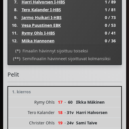
7.
Harri Halvorsen I-HBS
1 / 89
8.
Tero Kalander I-HBS
1 / 81
9.
Jarmo Huikari I-HBS
0 / 73
10.
Vesa Puustinen EBK
0 / 53
11.
Rymy Ohls I-HBS
0 / 41
12.
Miika Hannonen
0 / 36
(*)
Finaalin hävinnyt sijoittuu toiseksi
(**)
Semifinaalin hävinneet sijoittuvat kolmansiksi
Pelit
1. kierros
Rymy Ohls
17
-
60
Ilkka Mäkinen
Tero Kalander
18
-
31v
Harri Halvorsen
Christer Ohls
19
-
24v
Sami Taive