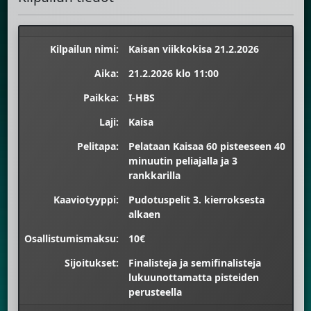
Kilpailun nimi:
Kaisan viikkokisa 21.2.2026
Aika:
21.2.2026 klo 11:00
Paikka:
I-HBS
Laji:
Kaisa
Pelitapa:
Pelataan Kaisaa 60 pisteeseen 40
minuutin peliajalla ja 3
rankkarilla
Kaaviotyyppi:
Pudotuspelit 3. kierroksesta
alkaen
Osallistumismaksu:
10€
Sijoitukset:
Finalisteja ja semifinalisteja
lukuunottamatta pisteiden
perusteella