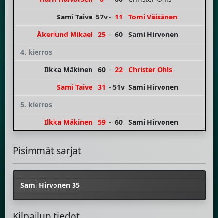
Sami Taive
57v
-
11
Tomi Väisänen
Åkerlund Mikael
25
-
60
Sami Hirvonen
4. kierros
Ilkka Mäkinen
60
-
22
Christer Ohls
Sami Taive
31
-
51v
Sami Hirvonen
5. kierros
Ilkka Mäkinen
59
-
60
Sami Hirvonen
Pisimmät sarjat
Sami Hirvonen 35
Kilpailun tiedot