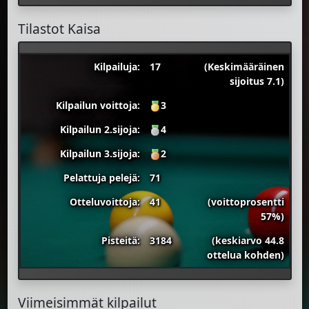
Tilastot Kaisa
Kilpailuja:
17
(Keskimääräinen
sijoitus 7.1)
Kilpailun voittoja:
3
Kilpailun 2.sijoja:
4
Kilpailun 3.sijoja:
2
Pelattuja pelejä:
71
Otteluvoittoja:
41
(voittoprosentti
57%)
Pisteitä:
3184
(keskiarvo 44.8
ottelua kohden)
Viimeisimmät kilpailut