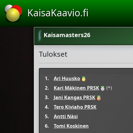
KaisaKaavio.fi
Kaisamasters26
Tulokset
1.
Ari Huusko
2.
Kari Mäkinen PRSK
(*)
3.
Jani Kangas PRSK
4.
Tero Kiviaho PRSK
5.
Antti Näsi
6.
Tomi Koskinen