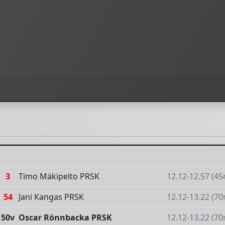
3
Timo Mäkipelto PRSK
12.12-12.57 (45
54
Jani Kangas PRSK
12.12-13.22 (70
50v
Oscar Rönnbacka PRSK
12.12-13.22 (70