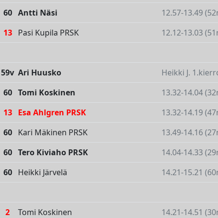
60
Antti Näsi
12.57-13.49 (52
13
Pasi Kupila PRSK
12.12-13.03 (51
59v
Ari Huusko
Heikki J. 1.kier
60
Tomi Koskinen
13.32-14.04 (32
13
Esa Ahlgren PRSK
13.32-14.19 (47
60
Kari Mäkinen PRSK
13.49-14.16 (27
60
Tero Kiviaho PRSK
14.04-14.33 (29
60
Heikki Järvelä
14.21-15.21 (60
2
Tomi Koskinen
14.21-14.51 (30