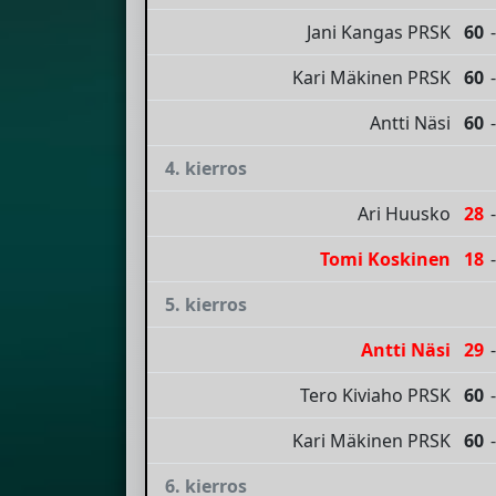
Jani Kangas PRSK
60
-
Kari Mäkinen PRSK
60
-
Antti Näsi
60
-
4. kierros
Ari Huusko
28
-
Tomi Koskinen
18
-
5. kierros
Antti Näsi
29
-
Tero Kiviaho PRSK
60
-
Kari Mäkinen PRSK
60
-
6. kierros