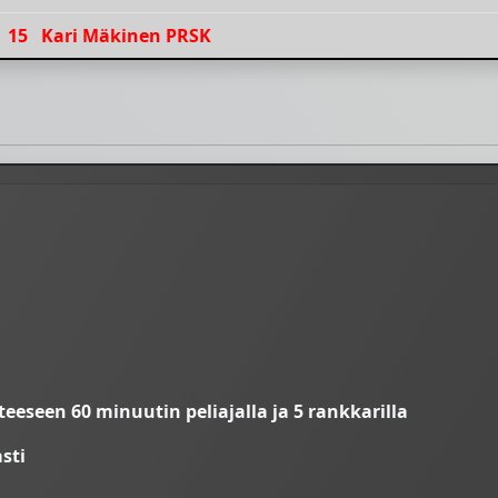
15
Kari Mäkinen PRSK
teeseen 60 minuutin peliajalla ja 5 rankkarilla
sti