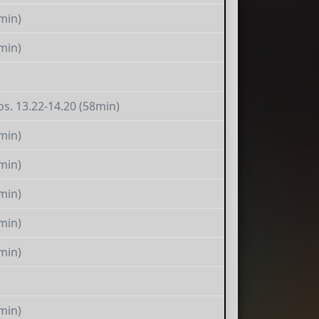
min)
min)
ros. 13.22-14.20 (58min)
min)
min)
min)
min)
min)
min)