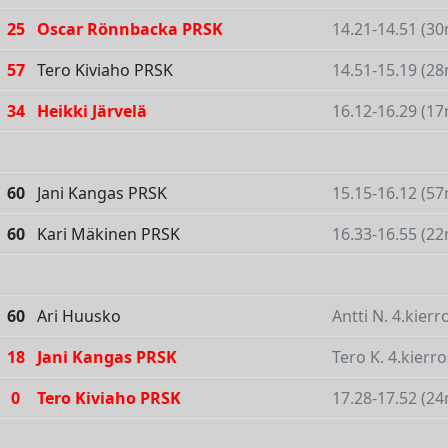
25
Oscar Rönnbacka PRSK
14.21-14.51 (30
57
Tero Kiviaho PRSK
14.51-15.19 (28
34
Heikki Järvelä
16.12-16.29 (17
60
Jani Kangas PRSK
15.15-16.12 (57
60
Kari Mäkinen PRSK
16.33-16.55 (22
60
Ari Huusko
Antti N. 4.kierr
18
Jani Kangas PRSK
Tero K. 4.kierr
0
Tero Kiviaho PRSK
17.28-17.52 (24