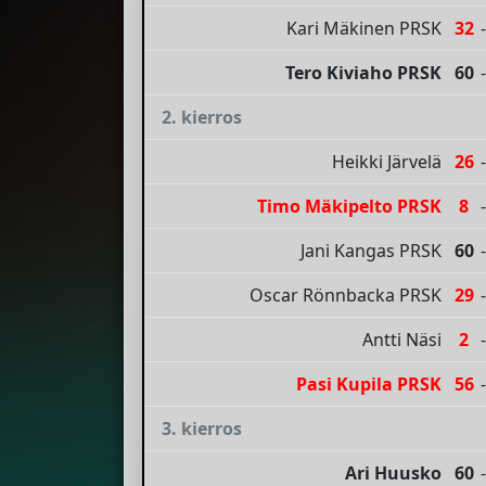
Kari Mäkinen PRSK
32
-
Tero Kiviaho PRSK
60
-
2. kierros
Heikki Järvelä
26
-
Timo Mäkipelto PRSK
8
-
Jani Kangas PRSK
60
-
Oscar Rönnbacka PRSK
29
-
Antti Näsi
2
-
Pasi Kupila PRSK
56
-
3. kierros
Ari Huusko
60
-