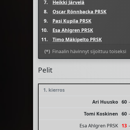
7.
Heikki Järvelä
8.
Oscar Rönnbacka PRSK
9.
Pasi Kupila PRSK
10.
Esa Ahlgren PRSK
11.
Timo Mäkipelto PRSK
(*)
Finaalin hävinnyt sijoittuu toiseksi
Pelit
1. kierros
Ari Huusko
60
-
Tomi Koskinen
60
-
Esa Ahlgren PRSK
13
-