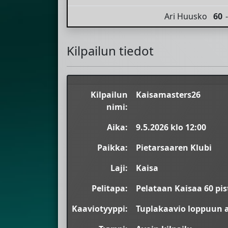
Ari Huusko
60
-
Kilpailun tiedot
Kilpailun
Kaisamasters26
nimi:
Aika:
9.5.2026 klo 12:00
Paikka:
Pietarsaaren Klubi
Laji:
Kaisa
Pelitapa:
Pelataan Kaisaa 60 pis
Kaaviotyyppi:
Tuplakaavio loppuun a