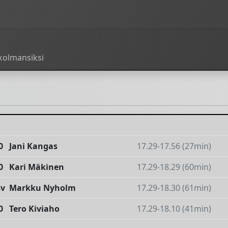
 kolmansiksi
0
Jani Kangas
17.29-17.56 (27min)
0
Kari Mäkinen
17.29-18.29 (60min)
3v
Markku Nyholm
17.29-18.30 (61min)
0
Tero Kiviaho
17.29-18.10 (41min)