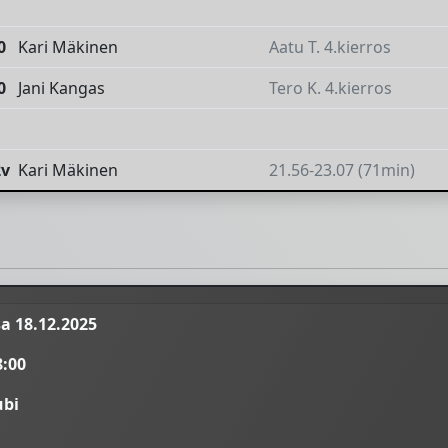
0
Kari Mäkinen
Aatu T. 4.kierros
0
Jani Kangas
Tero K. 4.kierros
2v
Kari Mäkinen
21.56-23.07 (71min)
a 18.12.2025
8:00
ubi