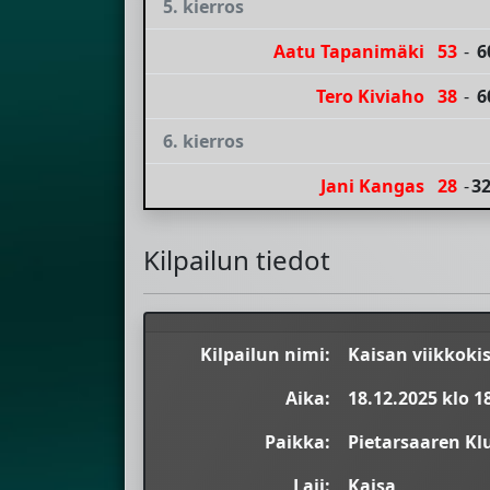
5. kierros
Aatu Tapanimäki
53
-
6
Tero Kiviaho
38
-
6
6. kierros
Jani Kangas
28
-
3
Kilpailun tiedot
Kilpailun nimi:
Kaisan viikkokis
Aika:
18.12.2025 klo 1
Paikka:
Pietarsaaren Kl
Laji:
Kaisa