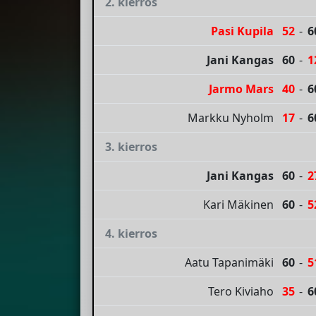
2. kierros
Pasi Kupila
52
-
6
Jani Kangas
60
-
1
Jarmo Mars
40
-
6
Markku Nyholm
17
-
6
3. kierros
Jani Kangas
60
-
2
Kari Mäkinen
60
-
5
4. kierros
Aatu Tapanimäki
60
-
5
Tero Kiviaho
35
-
6