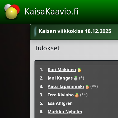
KaisaKaavio.fi
Kaisan viikkokisa 18.12.2025
Tulokset
1.
Kari Mäkinen
2.
Jani Kangas
(*)
3.
Aatu Tapanimäki
(**)
3.
Tero Kiviaho
(**)
5.
Esa Ahlgren
6.
Markku Nyholm