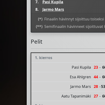
7.
Pasi Kupila
8.
Jarmo Mars
(*)
Finaalin hävinnyt sijoittuu toiseksi
(**)
Semifinaalin hävinneet sijoittuvat
Pelit
1. kierros
Pasi Kupila
23
-
6
Esa Ahlgren
44
-
6
Jarmo Mars
28
-
5
Aatu Tapanimäki
27
-
6