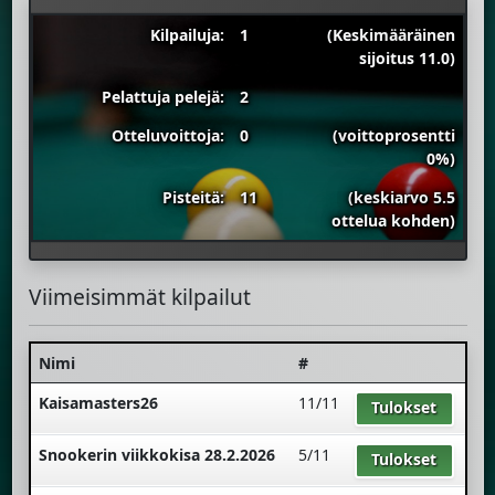
Kilpailuja:
1
(Keskimääräinen
sijoitus 11.0)
Pelattuja pelejä:
2
Otteluvoittoja:
0
(voittoprosentti
0%)
Pisteitä:
11
(keskiarvo 5.5
ottelua kohden)
Viimeisimmät kilpailut
Nimi
#
Kaisamasters26
11/11
Tulokset
Snookerin viikkokisa 28.2.2026
5/11
Tulokset