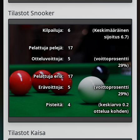
Tilastot Snooker
Kilpailuja:
6
(Keskimääräinen
sijoitus 6.7)
Pelattuja pelejä:
17
Otteluvoittoja:
5
(voittoprosentti
29%)
Pelattuja eriä:
17
Erävoittoja:
5
(voittoprosentti
29%)
Pisteitä:
4
(keskiarvo 0.2
ottelua kohden)
Tilastot Kaisa