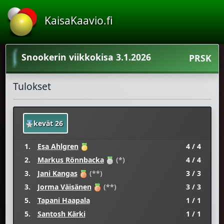
KaisaKaavio.fi
Snookerin viikkokisa 3.1.2026
PRSK
Tulokset
kevät 26
1.
Esa Ahlgren
4 / 4
2.
Markus Rönnbacka
(*)
4 / 4
3.
Jani Kangas
(**)
3 / 3
3.
Jorma Väisänen
(**)
3 / 3
5.
Tapani Haapala
1 / 1
5.
Santosh Kärki
1 / 1