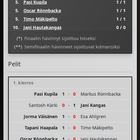
5.
Pasi Kupila
1 / 1
5.
Oscar Rönnbacka
1 / 1
5.
Timo Mäkipelto
1 / 1
10.
Jani Hautakangas
0 / 0
(*)
Finaalin hävinnyt sijoittuu toiseksi
(**)
Semifinaalin hävinneet sijoittuvat kolmansiksi
Pelit
1. kierros
Pasi Kupila
1
-
0
Markus Rönnbacka
Santosh Kärki
0
-
1
Jani Kangas
Jorma Väisänen
1
-
0
Esa Ahlgren
Tapani Haapala
1
-
0
Timo Mäkipelto
Oscar Rönnbacka
1
-
0
Jani Hautakangas