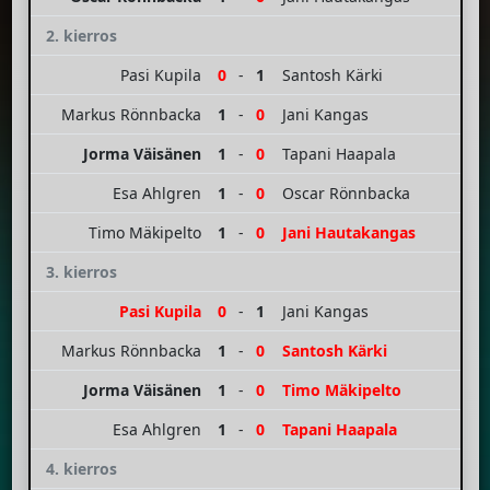
2. kierros
Pasi Kupila
0
-
1
Santosh Kärki
Markus Rönnbacka
1
-
0
Jani Kangas
Jorma Väisänen
1
-
0
Tapani Haapala
Esa Ahlgren
1
-
0
Oscar Rönnbacka
Timo Mäkipelto
1
-
0
Jani Hautakangas
3. kierros
Pasi Kupila
0
-
1
Jani Kangas
Markus Rönnbacka
1
-
0
Santosh Kärki
Jorma Väisänen
1
-
0
Timo Mäkipelto
Esa Ahlgren
1
-
0
Tapani Haapala
4. kierros