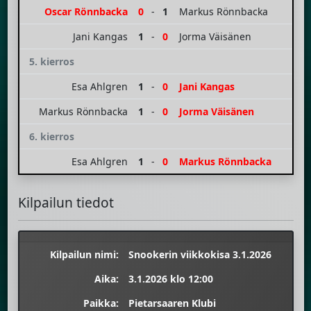
Oscar Rönnbacka
0
-
1
Markus Rönnbacka
Jani Kangas
1
-
0
Jorma Väisänen
5. kierros
Esa Ahlgren
1
-
0
Jani Kangas
Markus Rönnbacka
1
-
0
Jorma Väisänen
6. kierros
Esa Ahlgren
1
-
0
Markus Rönnbacka
Kilpailun tiedot
Kilpailun nimi:
Snookerin viikkokisa 3.1.2026
Aika:
3.1.2026 klo 12:00
Paikka:
Pietarsaaren Klubi