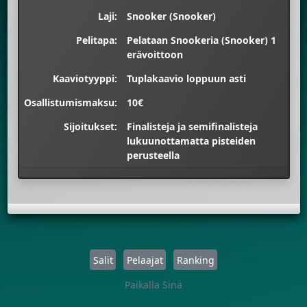
Laji:
Snooker (Snooker)
Pelitapa:
Pelataan Snookeria (Snooker) 1
erävoittoon
Kaaviotyyppi:
Tuplakaavio loppuun asti
Osallistumismaksu:
10€
Sijoitukset:
Finalisteja ja semifinalisteja
lukuunottamatta pisteiden
perusteella
Salit
Pelaajat
Ranking
Paikalla Sinä