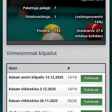
Pelattuja pelejä:
7
Otteluvoittoja:
1
(voittoprosentti
14%)
Pisteitä:
193
(keskiarvo 27.6
ottelua kohden)
Viimeisimmät kilpailut
Nimi
#
Kaisan avoin kilpailu 13.12.2025
13/18
Tulokset
Kaisan viikkokisa 3.12.2025
14/14
Tulokset
Kaisan viikkokisa 26.11.2025
20/26
Tulokset