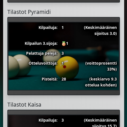
Tilastot Pyramidi
Kilpailuja:
1
(Keskimääräinen
sijoitus 3.0)
Kilpailun 3.sijoja:
1
Pelattuja pelejä:
3
Otteluvoittoja:
1
(voittoprosentti
33%)
Pisteitä:
28
(keskiarvo 9.3
ottelua kohden)
Tilastot Kaisa
Kilpailuja:
3
(Keskimääräinen
sijoitus 15.7)