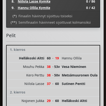
8.
Niilola Lasse KymKe
0 / 86
9.
Hannu Ollila KymKe
0 / 42
(*)
Finaalin hävinnyt sijoittuu toiseksi
(**)
Semifinaalin hävinneet sijoittuvat kolmansiksi
Pelit
1. kierros
Helläkoski Altti
60
-
19
Hannu Ollila
Mouhu Pekka
38
-
53v
Vesa Nieminen
Kero Perttu
38
-
50v
Metsämuuronen Oula
Niilola Lasse
37
-
60
Sutinen Pentti
2. kierros
Nojonen Jukka
29
-
60
Helläkoski Altti