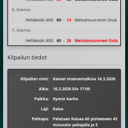
6. kierros
Helläkoski Altti
60
-
14
Metsämuuronen Oula
7. kierros
Helläkoski Altti
60
-
28
Metsämuuronen Oula
Kilpailun tiedot
Kilpailun nimi:
Kaisan maanantaikisa 16.3.2026
Aika:
16.3.2026 klo 17:00
Paikka:
Kymin kerho
Laji:
Kaisa
Pelitapa:
Pelataan Kaisaa 60 pisteeseen 45
minuutin peliajalla ja 5