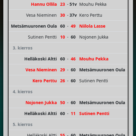
Hannu Ollila
23
-
51v
Mouhu Pekka
Vesa Nieminen
30
-
37v
Kero Perttu
Metsämuuronen Oula
60
-
49
Niilola Lasse
Sutinen Pentti
10
-
60
Nojonen Jukka
3. kierros
Helläkoski Altti
60
-
46
Mouhu Pekka
Vesa Nieminen
29
-
60
Metsämuuronen Oula
Kero Perttu
26
-
60
Sutinen Pentti
4. kierros
Nojonen Jukka
50
-
60
Metsämuuronen Oula
Helläkoski Altti
60
-
11
Sutinen Pentti
5. kierros
Helläkoski Altti
55
-
60
Metsämuuronen Oula