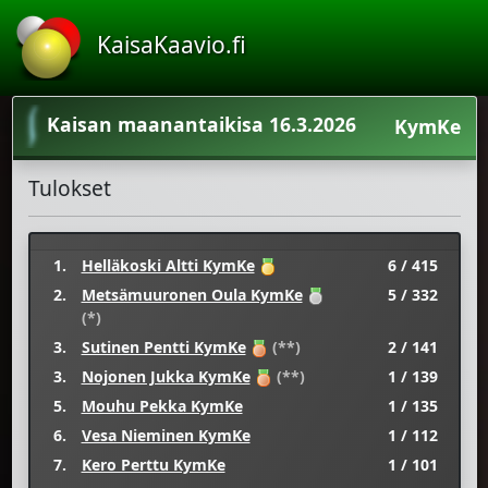
KaisaKaavio.fi
Kaisan maanantaikisa 16.3.2026
KymKe
Tulokset
1.
Helläkoski Altti KymKe
6 / 415
2.
Metsämuuronen Oula KymKe
5 / 332
(*)
3.
Sutinen Pentti KymKe
(**)
2 / 141
3.
Nojonen Jukka KymKe
(**)
1 / 139
5.
Mouhu Pekka KymKe
1 / 135
6.
Vesa Nieminen KymKe
1 / 112
7.
Kero Perttu KymKe
1 / 101