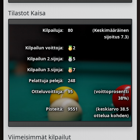
Tilastot Kaisa
Kilpailuja:
80
(Keskimääräinen
sijoitus 7.3)
Kilpailun voittoja:
2
Kilpailun 2.sijoja:
5
Kilpailun 3.sijoja:
7
Pelattuja pelejä:
248
Otteluvoittoja:
95
(voittoprosentti
38%)
Pisteitä:
9551
(keskiarvo 38.5
ottelua kohden)
Viimeisimmät kilpailut