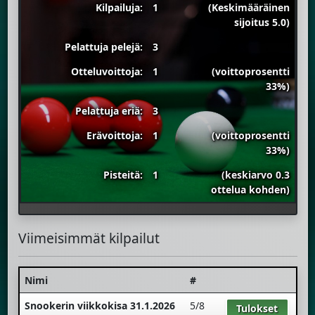
Kilpailuja:
1
(Keskimääräinen
sijoitus 5.0)
Pelattuja pelejä:
3
Otteluvoittoja:
1
(voittoprosentti
33%)
Pelattuja eriä:
3
Erävoittoja:
1
(voittoprosentti
33%)
Pisteitä:
1
(keskiarvo 0.3
ottelua kohden)
Viimeisimmät kilpailut
Nimi
#
Snookerin viikkokisa 31.1.2026
5/8
Tulokset