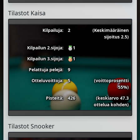
Tilastot Kaisa
Kilpailuja:
2
(Keskimääräinen
sijoitus 2.5)
Kilpailun 2.sijoja:
1
Kilpailun 3.sijoja:
1
Pelattuja pelejä:
9
Otteluvoittoja:
5
(voittoprosentti
55%)
Pisteitä:
426
(keskiarvo 47.3
ottelua kohden)
Tilastot Snooker