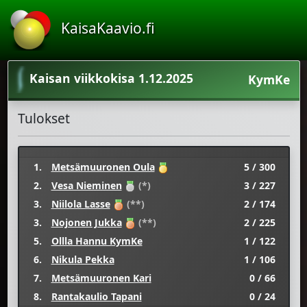
KaisaKaavio.fi
Kaisan viikkokisa 1.12.2025
KymKe
Tulokset
1.
Metsämuuronen Oula
5 / 300
2.
Vesa Nieminen
(*)
3 / 227
3.
Niilola Lasse
(**)
2 / 174
3.
Nojonen Jukka
(**)
2 / 225
5.
Ollla Hannu KymKe
1 / 122
6.
Nikula Pekka
1 / 106
7.
Metsämuuronen Kari
0 / 66
8.
Rantakaulio Tapani
0 / 24