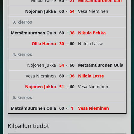
Niilola Lasse
60
-
21
Metsämuuronen Kari
Nojonen Jukka
60
-
54
Vesa Nieminen
3. kierros
Metsämuuronen Oula
60
-
38
Nikula Pekka
Ollla Hannu
30
-
60
Niilola Lasse
4. kierros
Nojonen Jukka
54
-
60
Metsämuuronen Oula
Vesa Nieminen
60
-
36
Niilola Lasse
Nojonen Jukka
51
-
60
Vesa Nieminen
5. kierros
Metsämuuronen Oula
60
-
1
Vesa Nieminen
Kilpailun tiedot