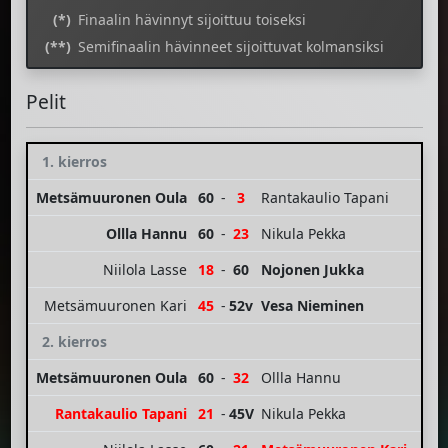
(*)
Finaalin hävinnyt sijoittuu toiseksi
(**)
Semifinaalin hävinneet sijoittuvat kolmansiksi
Pelit
1. kierros
Metsämuuronen Oula
60
-
3
Rantakaulio Tapani
Ollla Hannu
60
-
23
Nikula Pekka
Niilola Lasse
18
-
60
Nojonen Jukka
Metsämuuronen Kari
45
-
52v
Vesa Nieminen
2. kierros
Metsämuuronen Oula
60
-
32
Ollla Hannu
Rantakaulio Tapani
21
-
45V
Nikula Pekka