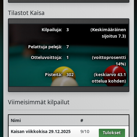
Tilastot Kaisa
Kilpailuja:
3
(Keskimääräinen
sijoitus 7.3)
Pelattuja pelejä:
7
Otteluvoittoja:
1
(voittoprosentti
14%)
Pisteitä:
302
(keskiarvo 43.1
ottelua kohden)
Viimeisimmät kilpailut
Nimi
#
Kaisan viikkokisa 29.12.2025
9/10
Tulokset