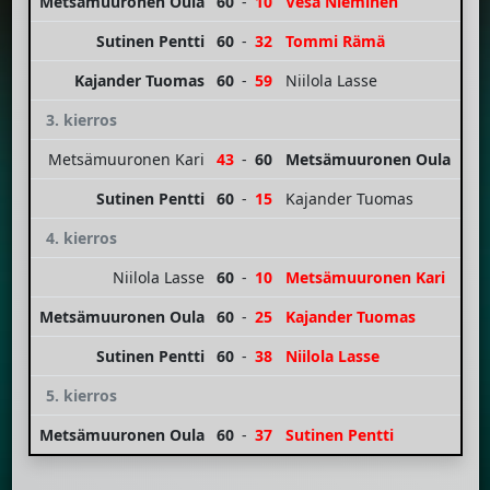
Metsämuuronen Oula
60
-
10
Vesa Nieminen
Sutinen Pentti
60
-
32
Tommi Rämä
Kajander Tuomas
60
-
59
Niilola Lasse
3. kierros
Metsämuuronen Kari
43
-
60
Metsämuuronen Oula
Sutinen Pentti
60
-
15
Kajander Tuomas
4. kierros
Niilola Lasse
60
-
10
Metsämuuronen Kari
Metsämuuronen Oula
60
-
25
Kajander Tuomas
Sutinen Pentti
60
-
38
Niilola Lasse
5. kierros
Metsämuuronen Oula
60
-
37
Sutinen Pentti