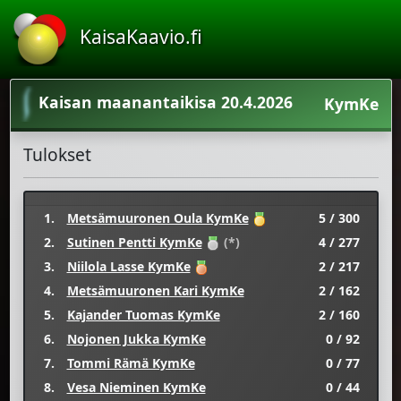
KaisaKaavio.fi
Kaisan maanantaikisa 20.4.2026
KymKe
Tulokset
1.
Metsämuuronen Oula KymKe
5 / 300
2.
Sutinen Pentti KymKe
(*)
4 / 277
3.
Niilola Lasse KymKe
2 / 217
4.
Metsämuuronen Kari KymKe
2 / 162
5.
Kajander Tuomas KymKe
2 / 160
6.
Nojonen Jukka KymKe
0 / 92
7.
Tommi Rämä KymKe
0 / 77
8.
Vesa Nieminen KymKe
0 / 44