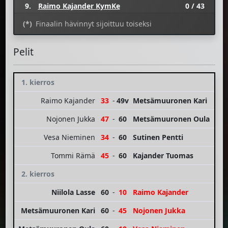
9.
Raimo Kajander KymKe
0 / 43
(*)
Finaalin hävinnyt sijoittuu toiseksi
Pelit
1. kierros
Raimo Kajander
33
-
49v
Metsämuuronen Kari
Nojonen Jukka
47
-
60
Metsämuuronen Oula
Vesa Nieminen
34
-
60
Sutinen Pentti
Tommi Rämä
45
-
60
Kajander Tuomas
2. kierros
Niilola Lasse
60
-
10
Raimo Kajander
Metsämuuronen Kari
60
-
45
Nojonen Jukka