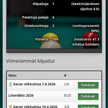
Kilpailuja:
1
(Keskimääräinen
sijoitus 8.0)
Pelattuja pelejä:
4
Otteluvoittoja:
2
(voittoprosentti
50%)
Pisteitä:
189
(keskiarvo 47.3
ottelua kohden)
Viimeisimmät kilpailut
Nimi
#
Karan viikkokisa 7.8.2026
2/6
Tulokset
LiiteriBilis 2026
8/25
Tulokset
Karan viikkokisa 10.4.2026
3/9
Tulokset