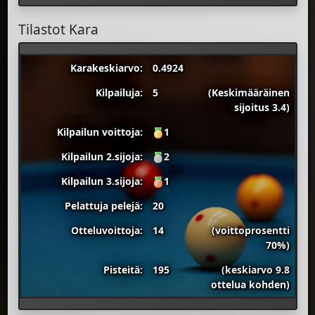
Tilastot Kara
Karakeskiarvo:
0.4924
Kilpailuja:
5
(Keskimääräinen
sijoitus 3.4)
Kilpailun voittoja:
1
Kilpailun 2.sijoja:
2
Kilpailun 3.sijoja:
1
Pelattuja pelejä:
20
Otteluvoittoja:
14
(voittoprosentti
70%)
Pisteitä:
195
(keskiarvo 9.8
ottelua kohden)