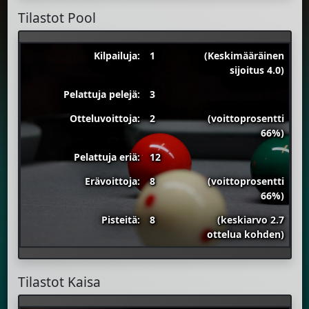
Tilastot Pool
Kilpailuja:
1
(Keskimääräinen
sijoitus 4.0)
Pelattuja pelejä:
3
Otteluvoittoja:
2
(voittoprosentti
66%)
Pelattuja eriä:
12
Erävoittoja:
8
(voittoprosentti
66%)
Pisteitä:
8
(keskiarvo 2.7
ottelua kohden)
Tilastot Kaisa