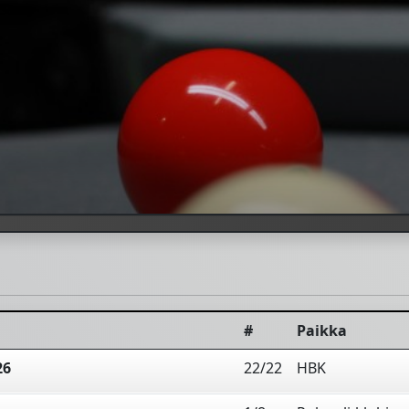
#
Paikka
26
22/22
HBK