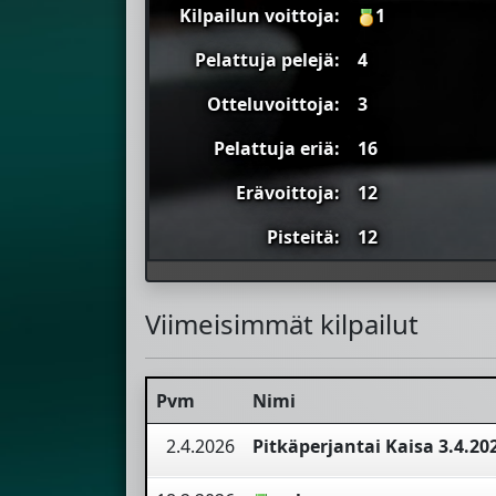
Kilpailun voittoja:
1
Pelattuja pelejä:
4
Otteluvoittoja:
3
Pelattuja eriä:
16
Erävoittoja:
12
Pisteitä:
12
Viimeisimmät kilpailut
Pvm
Nimi
2.4.2026
Pitkäperjantai Kaisa 3.4.20