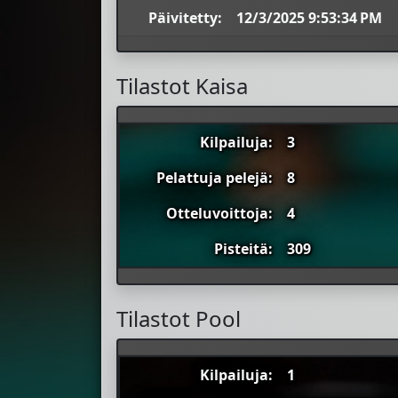
Päivitetty:
12/3/2025 9:53:34 PM
Tilastot Kaisa
Kilpailuja:
3
Pelattuja pelejä:
8
Otteluvoittoja:
4
Pisteitä:
309
Tilastot Pool
Kilpailuja:
1