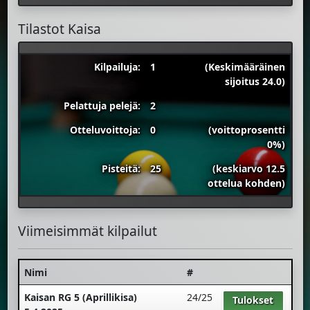
Tilastot Kaisa
Kilpailuja:
1
(Keskimääräinen
sijoitus 24.0)
Pelattuja pelejä:
2
Otteluvoittoja:
0
(voittoprosentti
0%)
Pisteitä:
25
(keskiarvo 12.5
ottelua kohden)
Viimeisimmät kilpailut
Nimi
#
Kaisan RG 5 (Aprillikisa)
24/25
Tulokset