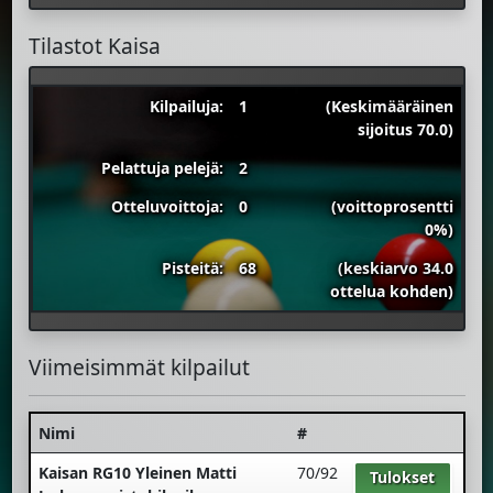
Tilastot Kaisa
Kilpailuja:
1
(Keskimääräinen
sijoitus 70.0)
Pelattuja pelejä:
2
Otteluvoittoja:
0
(voittoprosentti
0%)
Pisteitä:
68
(keskiarvo 34.0
ottelua kohden)
Viimeisimmät kilpailut
Nimi
#
Kaisan RG10 Yleinen Matti
70/92
Tulokset