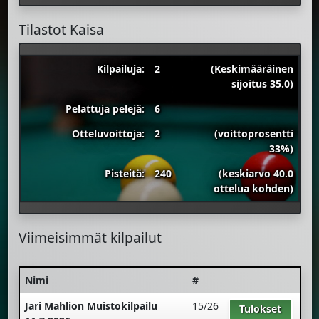
Tilastot Kaisa
Kilpailuja:
2
(Keskimääräinen
sijoitus 35.0)
Pelattuja pelejä:
6
Otteluvoittoja:
2
(voittoprosentti
33%)
Pisteitä:
240
(keskiarvo 40.0
ottelua kohden)
Viimeisimmät kilpailut
Nimi
#
Jari Mahlion Muistokilpailu
15/26
Tulokset