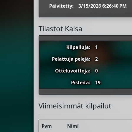
Päivitetty:
3/15/2026 6:26:40 PM
Tilastot Kaisa
Kilpailuja:
1
Pelattuja pelejä:
2
Otteluvoittoja:
0
Pisteitä:
19
Viimeisimmät kilpailut
Pvm
Nimi