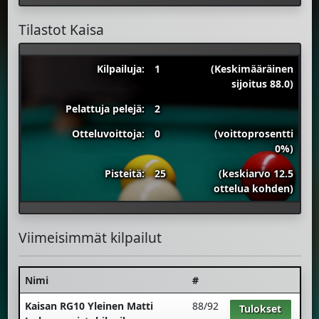
Tilastot Kaisa
Kilpailuja:
1
(Keskimääräinen
sijoitus 88.0)
Pelattuja pelejä:
2
Otteluvoittoja:
0
(voittoprosentti
0%)
Pisteitä:
25
(keskiarvo 12.5
ottelua kohden)
Viimeisimmät kilpailut
Nimi
#
Kaisan RG10 Yleinen Matti
88/92
Tulokset