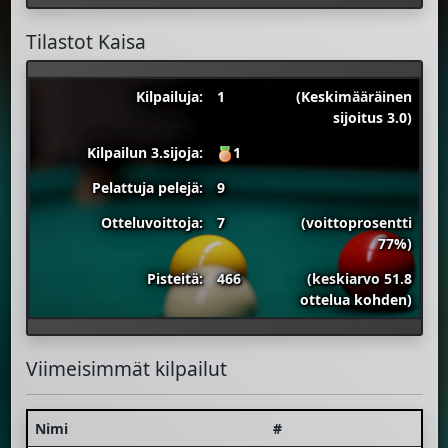
Tilastot Kaisa
Kilpailuja:
1
(Keskimääräinen
sijoitus 3.0)
Kilpailun 3.sijoja:
1
Pelattuja pelejä:
9
Otteluvoittoja:
7
(voittoprosentti
77%)
Pisteitä:
466
(keskiarvo 51.8
ottelua kohden)
Viimeisimmät kilpailut
Nimi
#