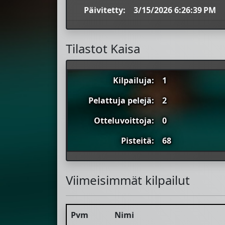
Päivitetty:
3/15/2026 6:26:39 PM
Tilastot Kaisa
Kilpailuja:
1
Pelattuja pelejä:
2
Otteluvoittoja:
0
Pisteitä:
68
Viimeisimmät kilpailut
Pvm
Nimi