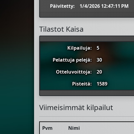
Päivitetty:
1/4/2026 12:47:11 PM
Tilastot Kaisa
Kilpailuja:
5
Pelattuja pelejä:
30
Otteluvoittoja:
20
Pisteitä:
1589
Viimeisimmät kilpailut
Pvm
Nimi