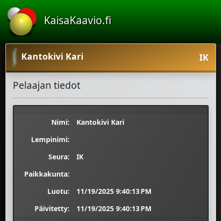
KaisaKaavio.fi
Kantokivi Kari
IK
Pelaajan tiedot
Nimi:
Kantokivi Kari
Lempinimi:
Seura:
IK
Paikkakunta:
Luotu:
11/19/2025 9:40:13 PM
Päivitetty:
11/19/2025 9:40:13 PM