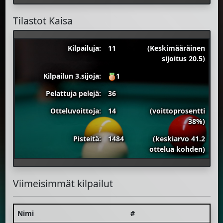
Tilastot Kaisa
Kilpailuja:
11
(Keskimääräinen
sijoitus 20.5)
Kilpailun 3.sijoja:
1
Pelattuja pelejä:
36
Otteluvoittoja:
14
(voittoprosentti
38%)
Pisteitä:
1484
(keskiarvo 41.2
ottelua kohden)
Viimeisimmät kilpailut
Nimi
#