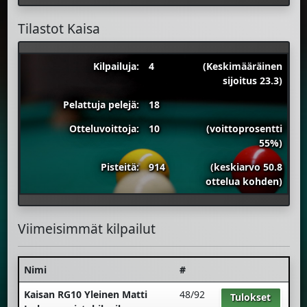
Tilastot Kaisa
Kilpailuja:
4
(Keskimääräinen
sijoitus 23.3)
Pelattuja pelejä:
18
Otteluvoittoja:
10
(voittoprosentti
55%)
Pisteitä:
914
(keskiarvo 50.8
ottelua kohden)
Viimeisimmät kilpailut
Nimi
#
Kaisan RG10 Yleinen Matti
48/92
Tulokset