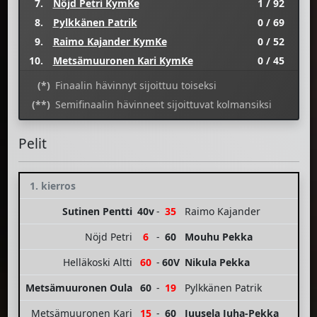
7.
Nöjd Petri KymKe
1 / 92
8.
Pylkkänen Patrik
0 / 69
9.
Raimo Kajander KymKe
0 / 52
10.
Metsämuuronen Kari KymKe
0 / 45
(*)
Finaalin hävinnyt sijoittuu toiseksi
(**)
Semifinaalin hävinneet sijoittuvat kolmansiksi
Pelit
1. kierros
Sutinen Pentti
40v
-
35
Raimo Kajander
Nöjd Petri
6
-
60
Mouhu Pekka
Helläkoski Altti
60
-
60V
Nikula Pekka
Metsämuuronen Oula
60
-
19
Pylkkänen Patrik
Metsämuuronen Kari
15
-
60
Juusela Juha-Pekka