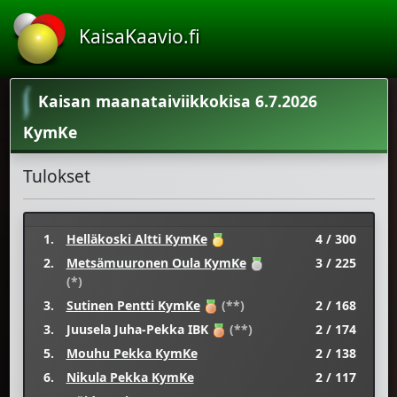
KaisaKaavio.fi
Kaisan maanataiviikkokisa 6.7.2026
KymKe
Tulokset
1.
Helläkoski Altti KymKe
4 / 300
2.
Metsämuuronen Oula KymKe
3 / 225
(*)
3.
Sutinen Pentti KymKe
(**)
2 / 168
3.
Juusela Juha-Pekka IBK
(**)
2 / 174
5.
Mouhu Pekka KymKe
2 / 138
6.
Nikula Pekka KymKe
2 / 117