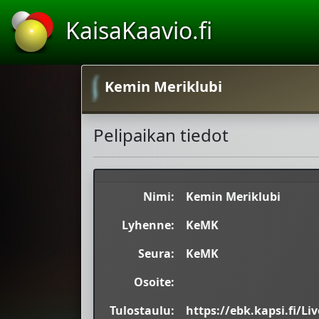
KaisaKaavio.fi
Kemin Meriklubi
Pelipaikan tiedot
Nimi:
Kemin Meriklubi
Lyhenne:
KeMK
Seura:
KeMK
Osoite:
Tulostaulu:
https://ebk.kapsi.fi/L